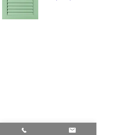
Envoyer
Attention! En soumettant ce formulaire, vous
acceptez notre politique de confidentialité, à
laquelle vous pouvez accéder
ici
. En cela, vous